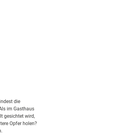
indest die
Als im Gasthaus
 gesichtet wird,
tere Opfer holen?
n.