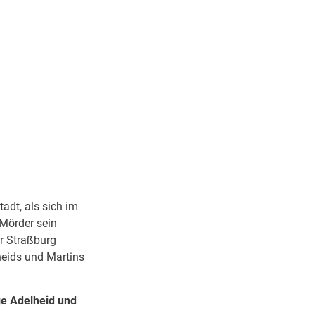
adt, als sich im
 Mörder sein
r Straßburg
lheids und Martins
ge Adelheid und