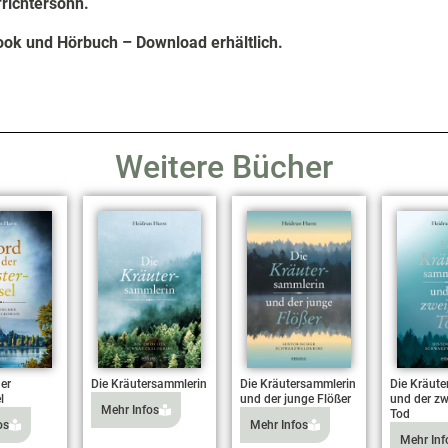
frichtersohn.
Book und Hörbuch – Download erhältlich.
Weitere Bücher
Die Kräutersammlerin
er
Die Kräutersammlerin
Die Kräute
und der junge Flößer
l
und der zw
Mehr Infos
Tod
Mehr Infos
os
Mehr Inf